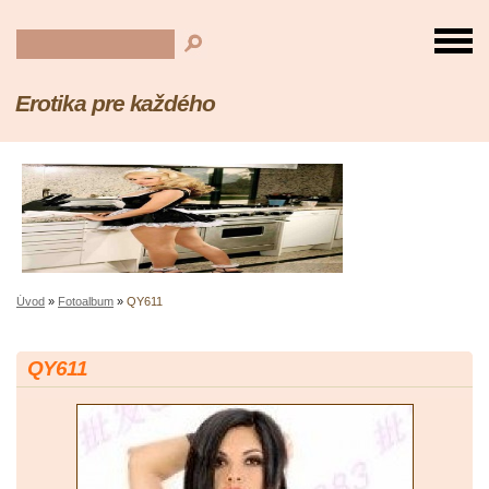
Erotika pre každého
Úvod
»
Fotoalbum
»
QY611
QY611