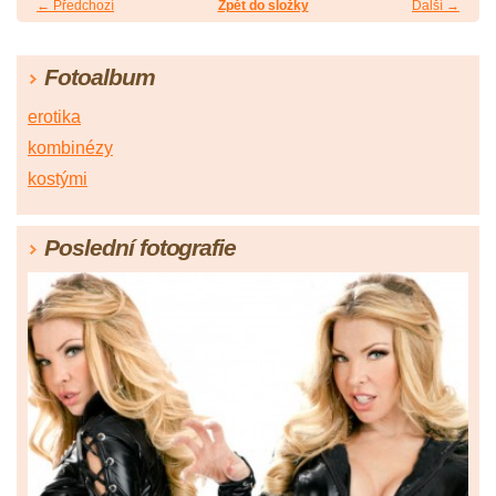
← Předchozí
Zpět do složky
Další →
Fotoalbum
erotika
kombinézy
kostými
Poslední fotografie