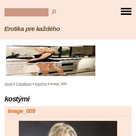
Erotika pre každého
Úvod
»
Fotoalbum
»
kostými
»
image_005
kostými
image_005