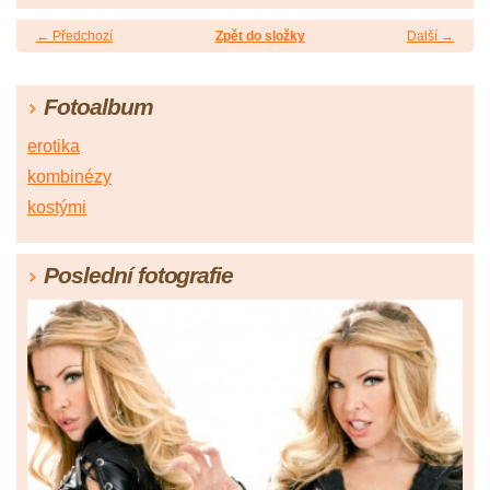
← Předchozí
Zpět do složky
Další →
Fotoalbum
erotika
kombinézy
kostými
Poslední fotografie