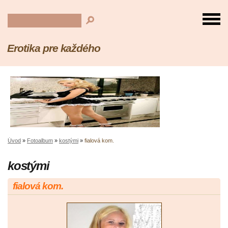
Erotika pre každého
Úvod
»
Fotoalbum
»
kostými
»
fialová kom.
kostými
fialová kom.